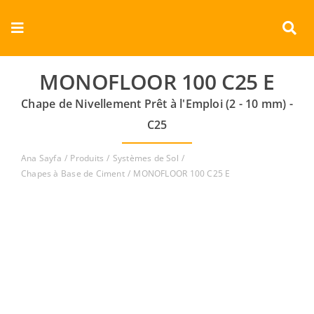
Skip
to
Toggle
content
Navigation
Entreprise
MONOFLOOR 100 C25 E
Chape de Nivellement Prêt à l'Emploi (2 - 10 mm) -
Produits
C25
Documents
Ana Sayfa
Produits
Systèmes de Sol
Chapes à Base de Ciment
MONOFLOOR 100 C25 E
Vidéos
Contact
Français