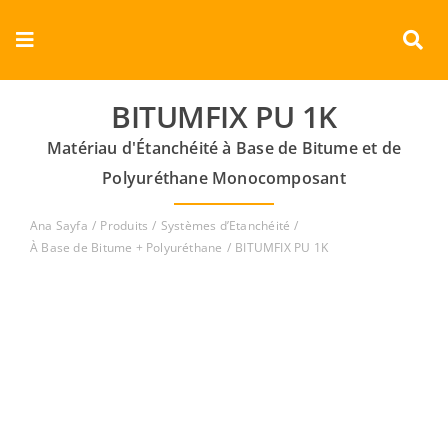
Skip
to
Toggle
content
Navigation
Entreprise
BITUMFIX PU 1K
Matériau d'Étanchéité à Base de Bitume et de
Produits
Polyuréthane Monocomposant
Documents
Ana Sayfa
Produits
Systèmes d’Etanchéité
À Base de Bitume + Polyuréthane
BITUMFIX PU 1K
Vidéos
Contact
Français