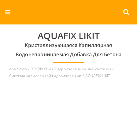
Skip
to
Toggle
content
Navigation
О КОМПАНИИ
AQUAFIX LIKIT
Кристаллизующаяся Капиллярная
продукты
Водонепроницаемая Добавка Для Бетона
документы
Ana Sayfa
ПРОДУКТЫ
Гидроизоляционные системы
Система капиллярной гидроизоляции
AQUAFIX LIKIT
Контакты
Русский