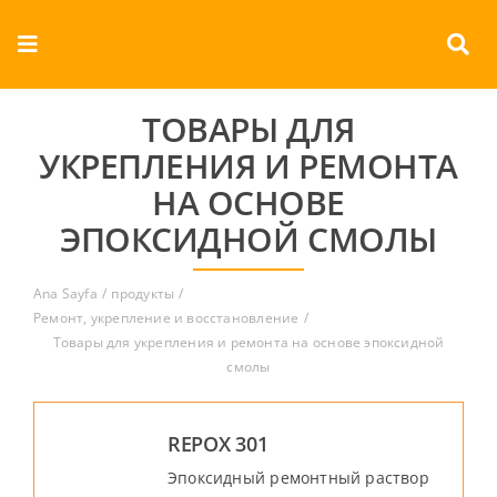
Skip
to
Toggle
content
Navigation
О КОМПАНИИ
ТОВАРЫ ДЛЯ
УКРЕПЛЕНИЯ И РЕМОНТА
продукты
НА ОСНОВЕ
ЭПОКСИДНОЙ СМОЛЫ
документы
Ana Sayfa
продукты
Контакты
Ремонт, укрепление и восстановление
Товары для укрепления и ремонта на основе эпоксидной
Русский
смолы
REPOX 301
Эпоксидный ремонтный раствор