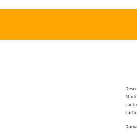
Skip
to
content
Descr
Morti
conti
surfa
Domai