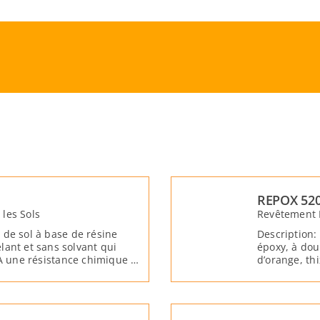
REPOX 52
les Sols
Revêtement E
 de sol à base de résine
Description:
lant et sans solvant qui
époxy, à dou
 A une résistance chimique et
d’orange, th