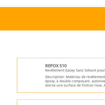
Skip
to
content
REPOX 510
Revêtement Epoxy Sans Solvant pour 
Description: Matériau de revêtement
époxy, à double composant, autonive
donne une surface de finition lisse.
mécanique élevée.