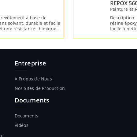
REPOX 56
Peinture et 
e revêtement à base de
Description:
ns solvant, durable et facile
résine époxy
et une résistance chimique,
facile à net
mécanique é
Entreprise
A Propos de Nous
Nos Sites de Production
Documents
Documents
Vidéos
nt