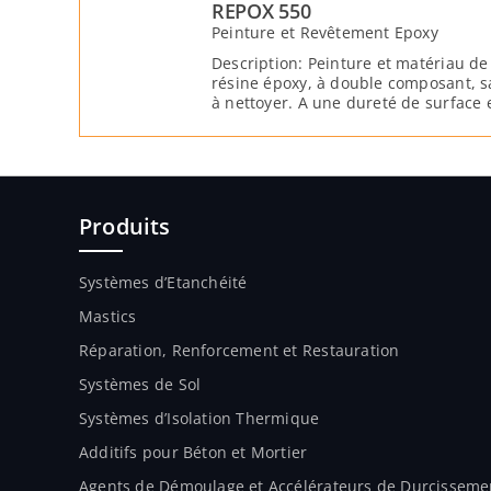
REPOX 550
Peinture et Revêtement Epoxy
Description: Peinture et matériau d
résine époxy, à double composant, sa
à nettoyer. A une dureté de surface 
hydrique et mécanique élevée.
Produits
Systèmes d’Etanchéité
Mastics
Réparation, Renforcement et Restauration
Systèmes de Sol
Systèmes d’Isolation Thermique
Additifs pour Béton et Mortier
Agents de Démoulage et Accélérateurs de Durcisseme