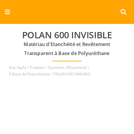
Skip
to
Toggle
content
Navigation
Entreprise
POLAN 600 INVISIBLE
Matériau d'Etanchéité et Revêtement
Produits
Transparent à Base de Polyuréthane
Documents
Ana Sayfa
Produits
Systèmes d’Etanchéité
À Base de Polyuréthane
POLAN 600 INVISIBLE
Vidéos
Contact
Français