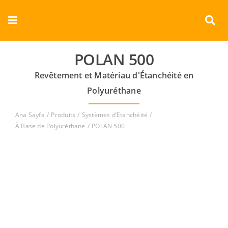
Skip
to
Toggle
content
Navigation
Entreprise
POLAN 500
Revêtement et Matériau d'Étanchéité en
Produits
Polyuréthane
Documents
Ana Sayfa
Produits
Systèmes d’Etanchéité
À Base de Polyuréthane
POLAN 500
Vidéos
Contact
Français