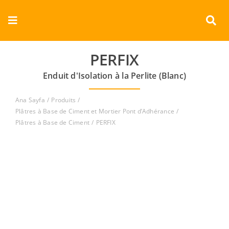
Skip
to
Toggle
content
Navigation
Entreprise
PERFIX
Enduit d'Isolation à la Perlite (Blanc)
Produits
Ana Sayfa
Produits
Documents
Plâtres à Base de Ciment et Mortier Pont d’Adhérance
Plâtres à Base de Ciment
PERFIX
Vidéos
Contact
Français