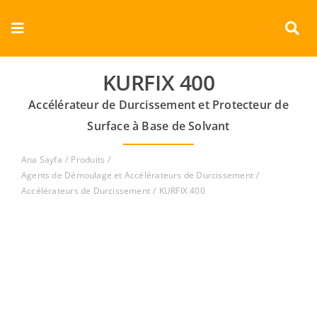
Skip
to
Toggle
content
Navigation
Entreprise
KURFIX 400
Accélérateur de Durcissement et Protecteur de
Produits
Surface à Base de Solvant
Documents
Ana Sayfa
Produits
Agents de Démoulage et Accélérateurs de Durcissement
Vidéos
Accélérateurs de Durcissement
KURFIX 400
Contact
Français