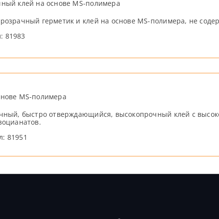
ный клей на основе MS-полимера
розрачный герметик и клей на основе MS-полимера, не соде
л: 81983
снове MS-полимера
чный, быстро отверждающийся, высокопрочный клей с высоко
зоцианатов.
л: 81951
Продукты