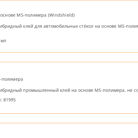
 основе MS-полимера (Windshield)
ибридный клей для автомобильных стёкол на основе MS-поли
 мл
-полимера
ибридный промышленный клей на основе MS-полимера, не с
л: 81995