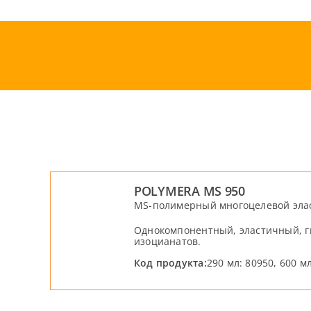
Skip
to
content
POLYMERA MS 950
MS-полимерный многоцелевой эла
Однокомпонентный, эластичный, г
изоцианатов.
Код продукта:
290 мл: 80950, 600 м