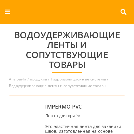
Skip
to
Toggle
content
Navigation
О КОМПАНИИ
ВОДОУДЕРЖИВАЮЩИЕ
ЛЕНТЫ И
продукты
СОПУТСТВУЮЩИЕ
ТОВАРЫ
документы
Ana Sayfa
продукты
Гидроизоляционные системы
Контакты
Водоудерживающие ленты и сопутствующие товары
Русский
IMPERMO PVC
Лента для краёв
Это эластичная лента для заклейки
швов, изготовленная на основе