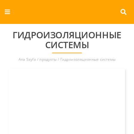
Skip
to
Toggle
content
Navigation
О КОМПАНИИ
ГИДРОИЗОЛЯЦИОННЫЕ
СИСТЕМЫ
продукты
Ana Sayfa
продукты
Гидроизоляционные системы
документы
Контакты
Русский