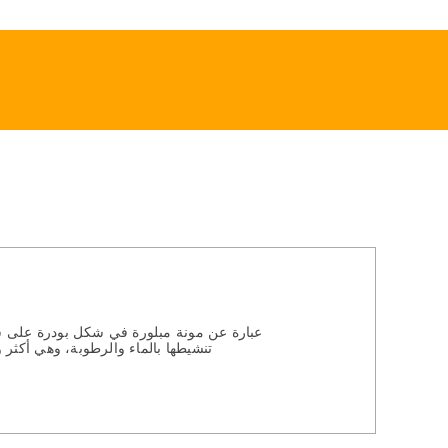
Ski
t
conten
عبارة عن مونة مبلورة في شكل بودرة على شك
تنشیطھا بالماء والرطوبة، وھي أكثر 