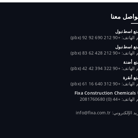
تواصل معنا
ﻊ اﺳطﻧﺑول
تف: +90 212 690 92 92 (pbx)
ﻊ اﺳطﻧﺑول
تف: +90 212 428 62 83 (pbx)
ﻊ أﺿﻧﺔ
تف: +90 322 394 42 42 (pbx)
ﻊ أﻧﻘرة
تف: +90 312 640 16 61 (pbx)
Fixa Construction Chemicals
اتف: +44 (0) 2081760680
 الإلكتروني: info@fixa.com.tr