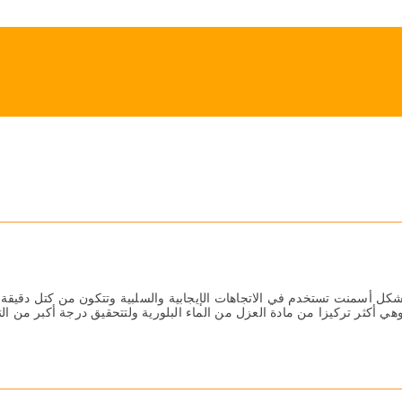
ل أسمنت تستخدم في الاتجاھات الإیجابیة والسلبیة وتتكون من كتل دقیقة ی
وھي أكثر تركیزا من مادة العزل من الماء البلوریة ولتتحقیق درجة أكبر من