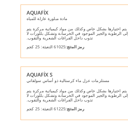
AQUAFİX
مادة مبلورة عازلة للمیاه
یتم اختیارھا بشكل خاص وكذلك من مواد كیمیائیة مركزة یتم
ل إلى الرطوبة والجیر الموجود في الخرسانة وتشكل بللورات لا
تذوب داخل الفراغات الشعریة والتقوب.
رﻣز اﻟﻣﻧﺗﺞ:
61025 التعبئة: 25 كجم
AQUAFİX S
مستلزمات عزل ماء كرستالیة ذو أساس سولفاتي
یتم اختیارھا بشكل خاص وكذلك من مواد كیمیائیة مركزة یتم
ل إلى الرطوبة والجیر الموجود في الخرسانة وتشكل بللورات لا
تذوب داخل الفراغات الشعریة والتقوب.
رﻣز اﻟﻣﻧﺗﺞ:
61225 التعبئة: 25 كجم