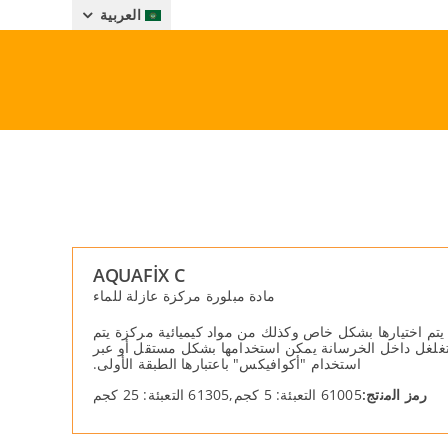
العربية
AQUAFİX C
مادة مبلورة مركزة عازلة للماء
تم اختیارھا بشكل خاص وكذلك من مواد كیمیائیة مركزة یتم
 التغلغل داخل الخرسانة یمكن استخدامھا بشكل مستقل أو عبر
استخدام "أكوافیكس" باعتبارھا الطبقة الأولى.
رﻣز اﻟﻣﻧﺗﺞ:
61005 التعبئة: 5 كجم,61305 التعبئة: 25 كجم