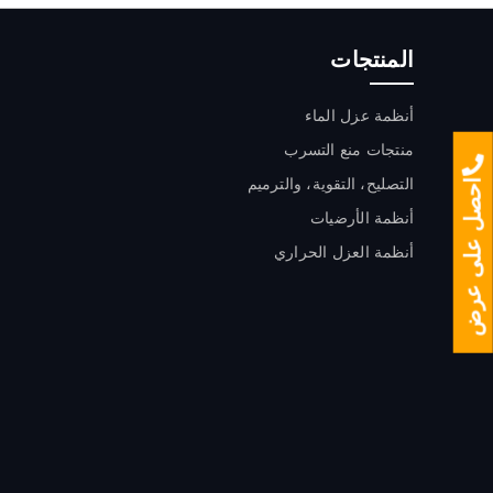
المنتجات
أنظمة عزل الماء
ﻣﻨﺘﺠﺎت ﻣﻨﻊ اﻟﺘﺴﺮب
التصليح، التقوية، والترميم
احصل على عرض
أنظمة الأرضيات
أنظمة العزل الحراري