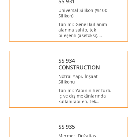
SS 931
esaslı bir mastiktir.
Üniversal Silikon (%100
Silikon)
Tanımı: Genel kullanım
alanına sahip, tek
bileşenli (asetoksi),
havadaki nemle
kürlenen, iç ve dış
mekânlarda
kullanılabilen, solvent
SS 934
içermeyen yüksek kaliteli
CONSTRUCTION
%100 silikon mastiktir.
Nötral Yapı, İnşaat
Silikonu
Tanımı: Yapının her türlü
iç ve dış mekânlarında
kullanılabilen, tek
bileşenli, havadaki
nemle kürlenen, nötral
oxime yapılı, solvent
içermeyen yüksek kaliteli
SS 935
%100 silikon mastiktir.
Mermer, Doğaltaş