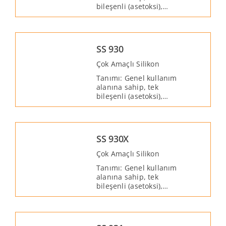
bileşenli (asetoksi),
havadaki nemle
kürlenen, iç ve dış
mekânlarda
kullanılabilen silikon
SS 930
esaslı bir mastiktir.
Çok Amaçlı Silikon
Tanımı: Genel kullanım
alanına sahip, tek
bileşenli (asetoksi),
havadaki nemle
kürlenen, iç ve dış
mekânlarda
kullanılabilen silikon
SS 930X
esaslı bir mastiktir.
Çok Amaçlı Silikon
Tanımı: Genel kullanım
alanına sahip, tek
bileşenli (asetoksi),
havadaki nemle
kürlenen, iç ve dış
mekânlarda
kullanılabilen silikon