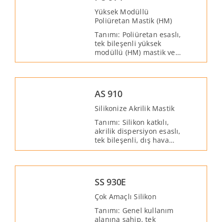
Yüksek Modüllü
Poliüretan Mastik (HM)
Tanımı: Poliüretan esaslı,
tek bileşenli yüksek
modüllü (HM) mastik ve
yapıştırıcıdır. Çatı,
cephe, sandviç panel,
konteyner, ahşap, metal,
kompozit ve prefabrike
AS 910
malzemelerin
yapıştırılması ve
Silikonize Akrilik Mastik
sızdırmazlığı için
Tanımı: Silikon katkılı,
geliştirilmiştir.
akrilik dispersiyon esaslı,
tek bileşenli, dış hava
koşullarına dayanımlı
genel amaçlı bir
mastiktir. Yapı
elemanlarının statik
SS 930E
birleşme yerleri için
ideal, ekonomik bir derz
Çok Amaçlı Silikon
dolgu mastiğidir.
Tanımı: Genel kullanım
alanına sahip, tek