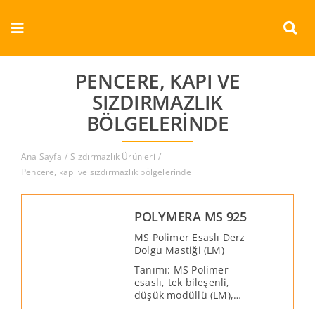
Skip
to
Toggle
content
Navigation
Kurumsal
PENCERE, KAPI VE
SIZDIRMAZLIK
Ürünler
BÖLGELERINDE
Dokümanlar
Ana Sayfa
Sızdırmazlık Ürünleri
Pencere, kapı ve sızdırmazlık bölgelerinde
Referanslar
POLYMERA MS 925
Aderans
MS Polimer Esaslı Derz
Dolgu Mastiği (LM)
İletişim
Tanımı: MS Polimer
esaslı, tek bileşenli,
düşük modüllü (LM),
Türkçe
elastik, solvent ve