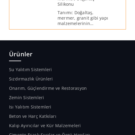
Silikonu
Tanımı: Doğaltaş,
mermer, granit gibi yapı
malzemelerinin
derzlerinde
kullanılabilen, tek
bileşenli, havadaki
nemle kürlenen, nötral
yapılı, solvent içermeyen
Ürünler
yüksek kaliteli %100
silikon mastiktir.
Su Yalıtım Sistemleri
Sızdırmazlık Ürünleri
Onarım, Güçlendirme ve Restorasyon
Zemin Sistemleri
Isı Yalıtım Sistemleri
Beton ve Harç Katkıları
Kalıp Ayırıcılar ve Kür Malzemeleri
Çimento Esaslı Sıvalar ve Örgü Harçları