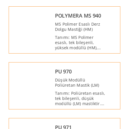
izosiyanat içermeyen
hibrid yapı derz dolgu
mastiğidir.
POLYMERA MS 940
MS Polimer Esaslı Derz
Dolgu Mastiği (HM)
Tanımı: MS Polimer
esaslı, tek bileşenli,
yüksek modüllü (HM),
elastik, solvent ve
izosiyanat içermeyen
hibrid yapı derz dolgu
mastiği ve
PU 970
yapıştırıcısıdır. Çatı,
cephe, sandviç panel,
Düşük Modüllü
konteyner, ahşap, metal,
Poliüretan Mastik (LM)
kompozit ve prefabrike
Tanımı: Poliüretan esaslı,
montaj işlerinin
tek bileşenli, düşük
yapıştırılması ve
modüllü (LM) mastiktir.
sızdırmazlığı için
Yapı elemanlarının her
geliştirilmiştir.
türlü statik ve dinamik
genleşme derzleri için
ideal bir üründür.
PU 971