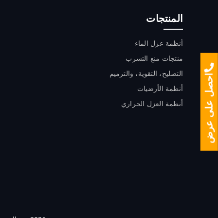
المنتجات
أنظمة عزل الماء
ﻣﻨﺘﺠﺎت ﻣﻨﻊ اﻟﺘﺴﺮب
التصليح، التقوية، والترميم
احصل على عرض
أنظمة الأرضيات
أنظمة العزل الحراري