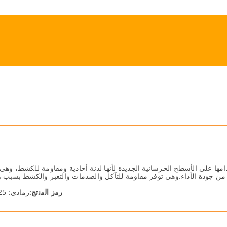
دامھا على الأسطح الخرسانیة الجدیدة لأنھا لدنة أحادیة ومقاومة للكشط، و
ید من جودة الأداء.وھي توفر مقاومة للتآكل والصدمات والتغبر والكشط بسب
رﻣز اﻟﻣﻧﺗﺞ:
رمادي: 51125 ، أحمر: 51125.43 ، أخضر: 51125.55 التعبئة: 25 كجم