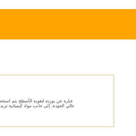
Ski
t
conten
عبارة عن بوردة لتقویة الأسطح یتم استخ
عالي الجودة، إلى جانب مواد كیمیائیة تز