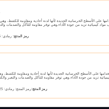
م
دامھا على الأسطح الخرسانیة الجدیدة لأنھا لدنة أحادیة ومقاومة للكشط، و
نب مواد كیمیائیة تزید من جودة الأداء.وھي توفر مقاومة للتآكل والصدمات 
رﻣز اﻟﻣﻧﺗﺞ:
رمادي: 51225 ، أحمر: 51225.43 أخضر: 51225.55 التعبئة: 25 كجم
تخدامھا على الأسطح الخرسانیة الجدیدة لأنھا لدنة أحادیة ومقاومة للكشط
 كیمیائیة تزید من جودة الأداء.وھي توفر مقاومة للتآكل والصدمات والتغبر
رﻣز اﻟﻣﻧﺗﺞ:
رمز المنتج: رمادي: 51325 ، أحمر: 51325.43 ، أخضر: 51325.55 التعبئة: 25 كجم