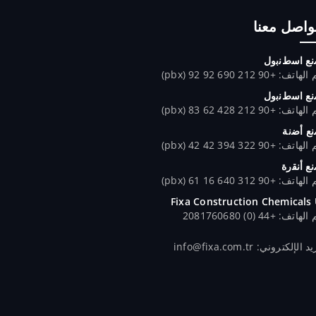
تواصل معنا
ﻊ اﺳطﻧﺑول
تف: +90 212 690 92 92 (pbx)
ﻊ اﺳطﻧﺑول
تف: +90 212 428 62 83 (pbx)
ﻊ أﺿﻧﺔ
تف: +90 322 394 42 42 (pbx)
ﻊ أﻧﻘرة
تف: +90 312 640 16 61 (pbx)
Fixa Construction Chemicals
اتف: +44 (0) 2081760680
 الإلكتروني: info@fixa.com.tr