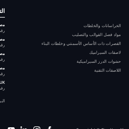
المنتجات
ال
ﻣﺻﻧ
الخراسانات والخلطات
رقم الها
مواد فصل القوالب والتصليب
ﻣﺻﻧ
القصرات ذات الأساس الأسمنتي وخلطات البناء
رقم الها
لاصقات السيراميك
ﻣﺻﻧ
رقم الها
حشوات الدرز السيراميكية
ﻣﺻﻧ
اللاصقات التقنية
رقم الها
 UK
رقم اله
البريد