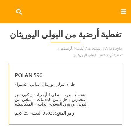
Ski
t
Toggle
conten
Navigation
تغطية أرضية من البولي اليوريثان
Ana Sayfa
المنتجات
أنظمة الأرضيات
تغطية أرضية من البولي اليوريثان
POLAN 590
طلاء البولي یوریثان الذاتي الاستواء
ھو مادة مرنة تغطي الأرضیات. یتكون من
عنصرین ، خا ٍل من المذیبات ، أساس من
البولي یوریثین التسویة الذاتیة ، المیكانیكیة
رﻣز اﻟﻣﻧﺗﺞ:
96025 التعبئة: 25 كجم