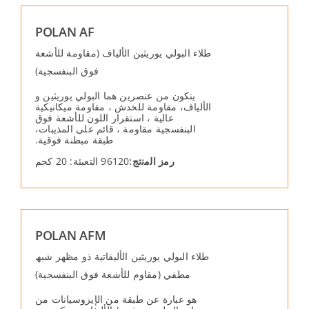
POLAN AF
طلاء البولي يوريثین الألیاف (مقاومة للأشعة
فوق البنفسجیة)
یتكون من عنصرین ھما البولي یوریثین و
الألیاف، مقاومة للخدش ، مقاومة میكانیكیة
عالیة ، استقرار اللون للأشعة فوق
البنفسجیة مقاومة ، قائم على المذیبات،
طبقة مبطنة فوقیة.
رﻣز اﻟﻣﻧﺗﺞ:
96120 التعبئة: 20 كجم
POLAN AFM
طلاء البولي یوریثین الألیفاتیة ذو مظھر شبھ
مطفي (مقاوم للأشعة فوق البنفسجیة)
ھو عبارة عن طبقة من الإیزوسیانات من