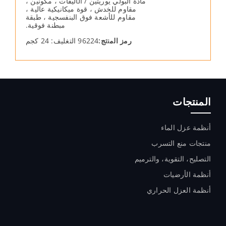
مادة البولي یوریثین / الألیفات ، مكونین ،
مقاوم للخدش ، قوة میكانیكیة عالیة ،
مقاوم للأشعة فوق البنفسجیة ، طبقة
مبطنة فوقیة.
رﻣز اﻟﻣﻧﺗﺞ:
96224 التغلیف: 24 كجم
المنتجات
أنظمة عزل الماء
ﻣﻨﺘﺠﺎت ﻣﻨﻊ اﻟﺘﺴﺮب
التصليح، التقوية، والترميم
أنظمة الأرضيات
أنظمة العزل الحراري
المنتجات